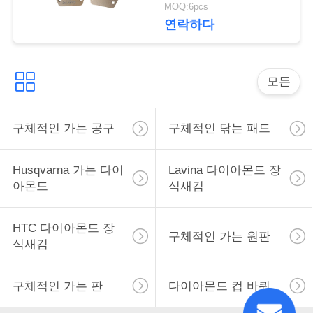
MOQ:6pcs
세
연락하다
요
모든
사
이
구체적인 가는 공구
구체적인 닦는 패드
트
Husqvarna 가는 다이
Lavina 다이아몬드 장
맵
아몬드
식새김
개
HTC 다이아몬드 장
구체적인 가는 원판
식새김
인
정
구체적인 가는 판
다이아몬드 컵 바퀴
보