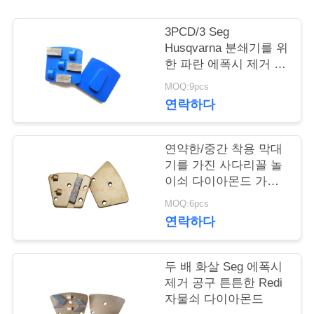
락
주
3PCD/3 Seg
Husqvarna 분쇄기를 위
세
한 파란 에폭시 제거 공
구 고능률
요
MOQ:9pcs
연락하다
인
연약한/중간 착용 막대
용
기를 가진 사다리꼴 놀
이쇠 다이아몬드 가는
문
공구는/열심히 접착시
MOQ:6pcs
킵니다
을
연락하다
요
두 배 화살 Seg 에폭시
구
제거 공구 튼튼한 Redi
하
자물쇠 다이아몬드