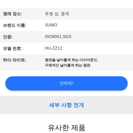
공
원래 장소:
푸젠 성, 중국
장
SUMO
브랜드 이름:
여
ISO9001,SGS
인증:
행
HU-ZZ12
모델 번호:
,
하이 라이트:
원판을 날카롭게 하는 다이아몬드
품
구체적인 날카롭게 하는 원판
질
연락처!
관
리
세부 사항 전개
연
유사한 제품