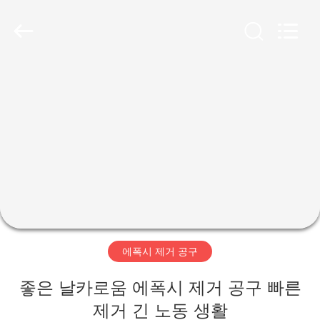
-
2026
Xiamen
Sumo
Diamond
Tools
Co.,
Ltd.
집
All
Rights
Reserved.
Developed
by
ECER
제
품
회
사
에폭시 제거 공구
소
좋은 날카로움 에폭시 제거 공구 빠른
개
제거 긴 노동 생활