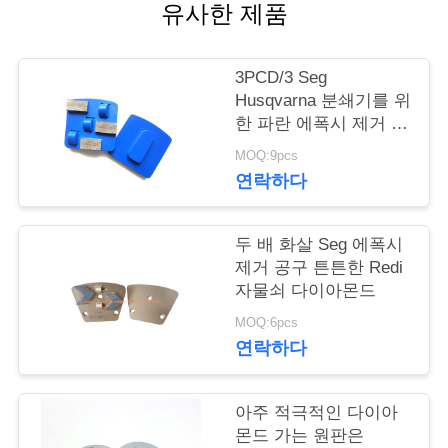
락
유사한 제품
주
세
3PCD/3 Seg
Husqvarna 분쇄기를 위
요
한 파란 에폭시 제거 공
구 고능률
MOQ:9pcs
연락하다
인
용
두 배 화살 Seg 에폭시
문
제거 공구 튼튼한 Redi
자물쇠 다이아몬드
을
MOQ:6pcs
요
연락하다
구
아주 적극적인 다이아
하
몬드 가는 원판은