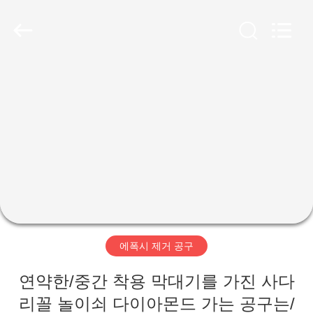
©
2019
-
2026
Xiamen
Sumo
Diamond
Tools
집
Co.,
Ltd.
All
Rights
Reserved.
Developed
제
by
ECER
품
회
사
에폭시 제거 공구
소
연약한/중간 착용 막대기를 가진 사다
개
리꼴 놀이쇠 다이아몬드 가는 공구는/