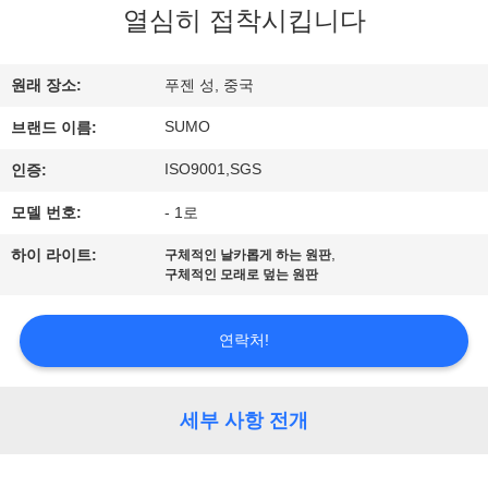
열심히 접착시킵니다
공
장
원래 장소:
푸젠 성, 중국
여
SUMO
브랜드 이름:
행
ISO9001,SGS
인증:
모델 번호:
- 1로
품
,
하이 라이트:
구체적인 날카롭게 하는 원판
질
구체적인 모래로 덮는 원판
관
연락처!
리
세부 사항 전개
연