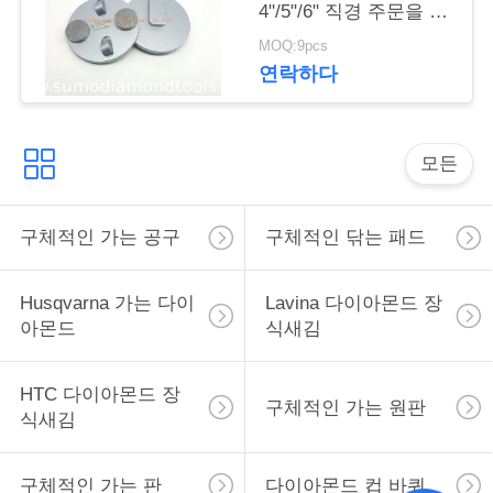
4"/5"/6" 직경 주문을 받
세
아서 만들었습니다
MOQ:9pcs
요
연락하다
사
모든
이
트
구체적인 가는 공구
구체적인 닦는 패드
맵
Husqvarna 가는 다이
Lavina 다이아몬드 장
아몬드
식새김
개
인
HTC 다이아몬드 장
구체적인 가는 원판
식새김
정
보
구체적인 가는 판
다이아몬드 컵 바퀴