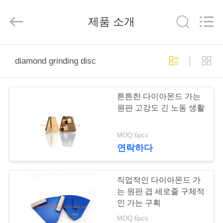
Xiamen
Sumo
Diamond
제품 소개
Tools
Co.,
Ltd.
All
Rights
집
Reserved.
Developed
diamond grinding disc
by
ECER
제
튼튼한 다이아몬드 가는
품
원판 고강도 긴 노동 생활
MOQ:6pcs
회
연락하다
사
소
직업적인 다이아몬드 가
는 원판 겹 세로줄 구체적
개
인 가는 구획
MOQ:6pcs