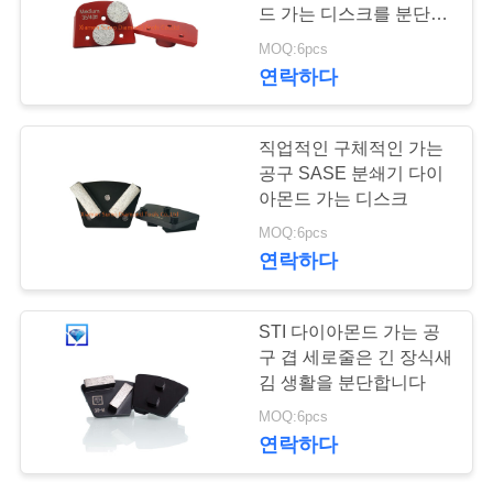
락
드 가는 디스크를 분단합
주
니다
MOQ:6pcs
연락하다
세
요
직업적인 구체적인 가는
공구 SASE 분쇄기 다이
아몬드 가는 디스크
인
MOQ:6pcs
용
연락하다
문
STI 다이아몬드 가는 공
을
구 겹 세로줄은 긴 장식새
요
김 생활을 분단합니다
MOQ:6pcs
구
연락하다
하