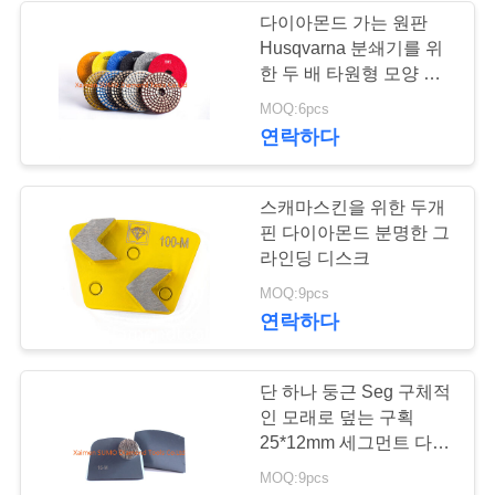
세
다이아몬드 가는 원판
Husqvarna 분쇄기를 위
요
한 두 배 타원형 모양 세
그먼트
MOQ:6pcs
연락하다
사
이
스캐마스킨을 위한 두개
트
핀 다이아몬드 분명한 그
라인딩 디스크
맵
MOQ:9pcs
연락하다
개
단 하나 둥근 Seg 구체적
인
인 모래로 덮는 구획
정
25*12mm 세그먼트 다이
아몬드 가는 원판
MOQ:9pcs
보