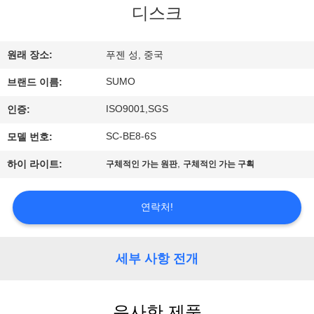
디스크
공
장
원래 장소:
푸젠 성, 중국
여
SUMO
브랜드 이름:
행
ISO9001,SGS
인증:
SC-BE8-6S
모델 번호:
품
,
하이 라이트:
구체적인 가는 원판
구체적인 가는 구획
질
관
연락처!
리
세부 사항 전개
연
유사한 제품